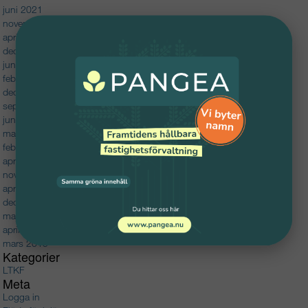
juni 2021
november 2020
april 2020
december 2019
juni 2019
februari 2019
december 2018
september 2018
juni 2018
maj 2018
februari 2018
april 2017
november 2016
april 2016
december 2015
maj 2015
april 2015
mars 2015
Kategorier
LTKF
Meta
Logga in