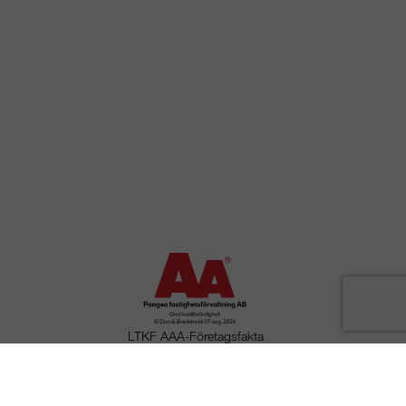
LTKF AAA-Företagsfakta