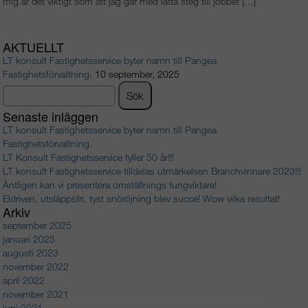
mig är det viktigt som att jag går med lätta steg till jobbet […]
AKTUELLT
LT konsult Fastighetsservice byter namn till Pangea
Fastighetsförvaltning.
10 september, 2025
Sök
efter:
Senaste inläggen
LT konsult Fastighetsservice byter namn till Pangea
Fastighetsförvaltning.
LT Konsult Fastighetsservice fyller 50 år!!!
LT konsult Fastighetsservice tilldelas utmärkelsen Branchvinnare 2023!!!
Äntligen kan vi presentera omställnings tungviktare!
Eldriven, utsläppsfri, tyst snöröjning blev succé! Wow vilka resultat!
Arkiv
september 2025
januari 2025
augusti 2023
november 2022
april 2022
november 2021
juni 2021