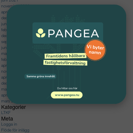
november 2020
april 2020
december 2019
juni 2019
februari 2019
december 2018
september 2018
juni 2018
maj 2018
februari 2018
april 2017
november 2016
april 2016
december 2015
maj 2015
april 2015
mars 2015
Kategorier
LTKF
Meta
Logga in
Flöde för inlägg