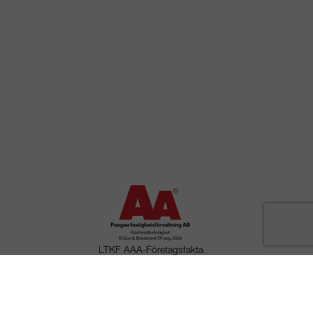
LTKF AAA-Företagsfakta