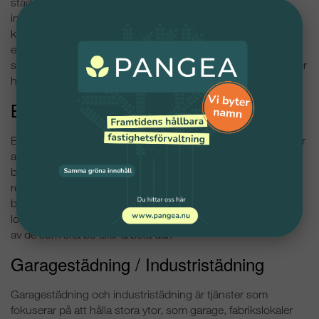
städning av en bostad eller lokal när någon flyttar ut. Det
innebär att alla ytor ska rengöras från golv till tak, inklusive
kök, badrum, fönster och eventuella vitvaror. Flyttstädning är
en viktig del av flyttprocessen och ofta ett krav för att
säkerställa att bostaden är i gott skick för de nya boende eller
hyresgäster.
Byggstädning
Byggstädning är en specialiserad tjänst som genomförs efter
att ett byggprojekt är färdigt. Byggstädning innebär att ta
bort byggskräp, damm och rester från byggmaterial, samt
rengöra ytor som kan ha blivit smutsiga under
byggprocessen. Denna städning är avgörande för att
lokalerna ska vara säkra, funktionella och redo att användas
av de som ska bo eller arbeta där.
Garagestädning / Industristädning
Garagestädning och industristädning är tjänster som
fokuserar på att hålla stora ytor, som garage, fabrikslokaler