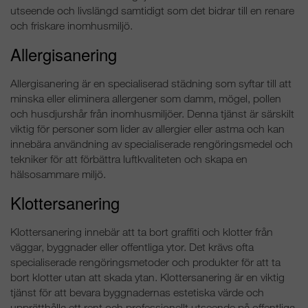
utseende och livslängd samtidigt som det bidrar till en renare
och friskare inomhusmiljö.
Allergisanering
Allergisanering är en specialiserad städning som syftar till att
minska eller eliminera allergener som damm, mögel, pollen
och husdjurshår från inomhusmiljöer. Denna tjänst är särskilt
viktig för personer som lider av allergier eller astma och kan
innebära användning av specialiserade rengöringsmedel och
tekniker för att förbättra luftkvaliteten och skapa en
hälsosammare miljö.
Klottersanering
Klottersanering innebär att ta bort graffiti och klotter från
väggar, byggnader eller offentliga ytor. Det krävs ofta
specialiserade rengöringsmetoder och produkter för att ta
bort klotter utan att skada ytan. Klottersanering är en viktig
tjänst för att bevara byggnadernas estetiska värde och
upprätthålla ett rent och professionellt utseende på offentliga