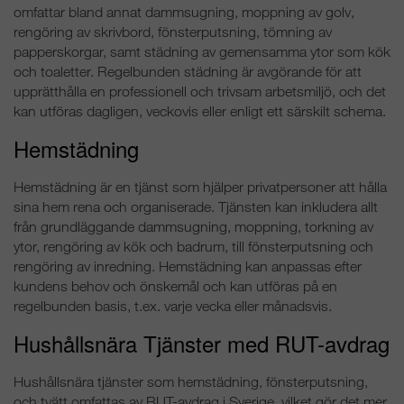
omfattar bland annat dammsugning, moppning av golv,
rengöring av skrivbord, fönsterputsning, tömning av
papperskorgar, samt städning av gemensamma ytor som kök
och toaletter. Regelbunden städning är avgörande för att
upprätthålla en professionell och trivsam arbetsmiljö, och det
kan utföras dagligen, veckovis eller enligt ett särskilt schema.
Hemstädning
Hemstädning är en tjänst som hjälper privatpersoner att hålla
sina hem rena och organiserade. Tjänsten kan inkludera allt
från grundläggande dammsugning, moppning, torkning av
ytor, rengöring av kök och badrum, till fönsterputsning och
rengöring av inredning. Hemstädning kan anpassas efter
kundens behov och önskemål och kan utföras på en
regelbunden basis, t.ex. varje vecka eller månadsvis.
Hushållsnära Tjänster med RUT-avdrag
Hushållsnära tjänster som hemstädning, fönsterputsning,
och tvätt omfattas av RUT-avdrag i Sverige, vilket gör det mer