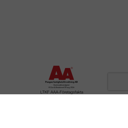
LTKF AAA-Företagsfakta