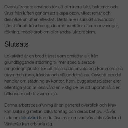
Ozonluftrenare används för att eliminera lukt, bakterier och
virus från luften genom att skapa ozon, vilket renar och
desinficerar luften effektivt. Detta är en särskilt användbar
tjänst för att fräscha upp inomhusmiljöer efter renoveringar,
rökning, mögelproblem eller andra luktproblem.
Slutsats
Lokalvård är en bred tjänst som omfattar allt från
grundläggande städning till mer specialiserade
rengöringstjänster för att hålla både privata och kommersiella
utrymmen rena, fräscha och väl underhållna. Oavsett om det
handlar om städning av kontor, hem, byggarbetsplatser eller
offentliga ytor, är lokalvård en viktig del av att upprätthålla en
hälsosam och trivsam miljö.
Denna arbetsbeskrivning är en generell överblick och krav
kan skilja sig mellan olika företag och deras behov. På vår
sida om
lokalvård
kan du läsa mer om vad våra lokalvårdare i
Västerås kan erbjuda dig.