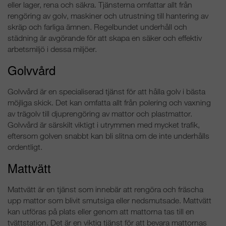
eller lager, rena och säkra. Tjänsterna omfattar allt från
rengöring av golv, maskiner och utrustning till hantering av
skräp och farliga ämnen. Regelbundet underhåll och
städning är avgörande för att skapa en säker och effektiv
arbetsmiljö i dessa miljöer.
Golvvård
Golvvård är en specialiserad tjänst för att hålla golv i bästa
möjliga skick. Det kan omfatta allt från polering och vaxning
av trägolv till djuprengöring av mattor och plastmattor.
Golvvård är särskilt viktigt i utrymmen med mycket trafik,
eftersom golven snabbt kan bli slitna om de inte underhålls
ordentligt.
Mattvätt
Mattvätt är en tjänst som innebär att rengöra och fräscha
upp mattor som blivit smutsiga eller nedsmutsade. Mattvätt
kan utföras på plats eller genom att mattorna tas till en
tvättstation. Det är en viktig tjänst för att bevara mattornas